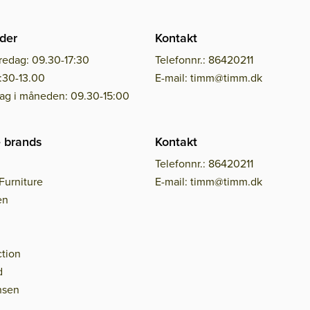
der
Kontakt
redag: 09.30-17:30
Telefonnr.: 86420211
:30-13.00
E-mail: timm@timm.dk
dag i måneden: 09.30-15:00
 brands
Kontakt
Telefonnr.: 86420211
Furniture
E-mail: timm@timm.dk
en
tion
d
nsen