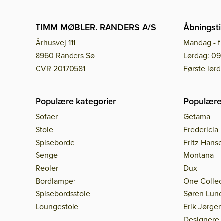
TIMM MØBLER. RANDERS A/S
Åbningsti
Århusvej 111
Mandag - f
8960 Randers Sø
Lørdag: 09
CVR 20170581
Første lør
Populære kategorier
Populære
Sofaer
Getama
Stole
Fredericia 
Spiseborde
Fritz Hans
Senge
Montana
Reoler
Dux
Bordlamper
One Collec
Spisebordsstole
Søren Lun
Loungestole
Erik Jørge
Designere