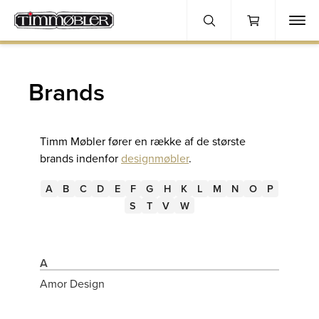
Brands
Timm Møbler fører en række af de største
brands indenfor
designmøbler
.
A
B
C
D
E
F
G
H
K
L
M
N
O
P
S
T
V
W
A
Amor Design