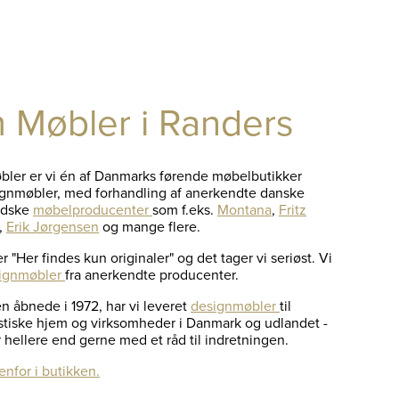
 Møbler i Randers
ler er vi én af Danmarks førende møbelbutikker
ignmøbler, med forhandling af anerkendte danske
ndske
møbelproducenter
som f.eks.
Montana
,
Fritz
,
Erik Jørgensen
og mange flere.
 "Her findes kun originaler" og det tager vi seriøst. Vi
ignmøbler
fra anerkendte producenter.
n åbnede i 1972, har vi leveret
designmøbler
til
astiske hjem og virksomheder i Danmark og udlandet -
hellere end gerne med et råd til indretningen.
nfor i butikken.