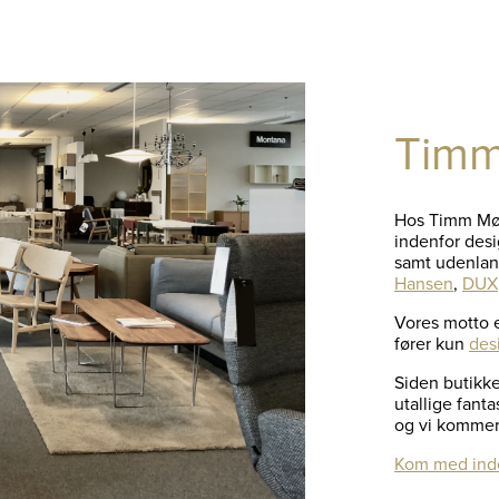
Timm
Hos Timm Møb
indenfor des
samt udenla
Hansen
,
DUX
Vores motto er
fører kun
des
Siden butikke
utallige fant
og vi kommer 
Kom med inde