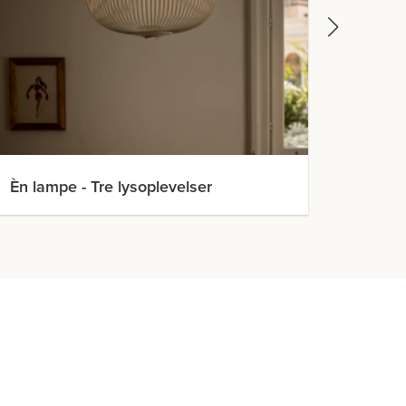
Èn lampe - Tre lysoplevelser
Lilje