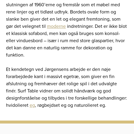
slutningen af 1960’erne og fremstår som et møbel med
rene linjer og et tidløst udtryk. Bordets ovale form og
slanke ben giver det en let og elegant fremtoning, som
gør det velegnet til
moderne
indretninger. Det er ikke blot
et klassisk sofabord, men kan også bruges som konsol-
eller vinduesbord – især i rum med store glaspartier, hvor
det kan danne en naturlig ramme for dekoration og
funktion.
Et kendetegn ved Jørgensens arbejde er den nøje
forarbejdede kant i massivt egetræ, som giver en fin
afslutning og fremhæver det rolige spil i det udvalgte
finér. Surf Table vidner om solidt håndværk og god
designforståelse og tilbydes i tre forskellige behandlinger:
hvidolieret
eg
, røgbejdset eg og naturolieret eg.