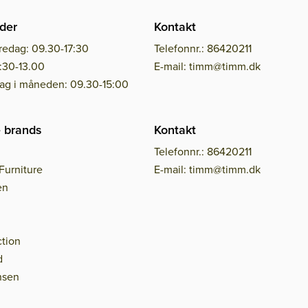
der
Kontakt
redag: 09.30-17:30
Telefonnr.: 86420211
:30-13.00
E-mail: timm@timm.dk
dag i måneden: 09.30-15:00
 brands
Kontakt
Telefonnr.: 86420211
Furniture
E-mail: timm@timm.dk
en
tion
d
nsen