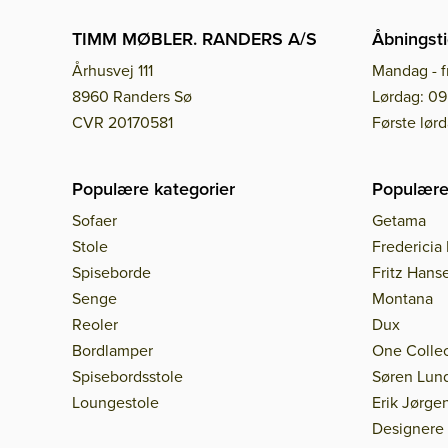
TIMM MØBLER. RANDERS A/S
Åbningsti
Århusvej 111
Mandag - f
8960 Randers Sø
Lørdag: 09
CVR 20170581
Første lør
Populære kategorier
Populære
Sofaer
Getama
Stole
Fredericia 
Spiseborde
Fritz Hans
Senge
Montana
Reoler
Dux
Bordlamper
One Collec
Spisebordsstole
Søren Lun
Loungestole
Erik Jørge
Designere