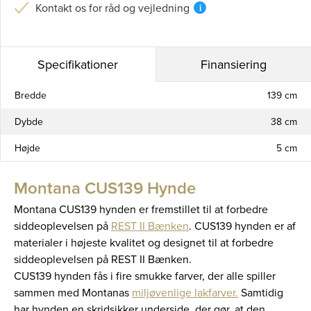
Kontakt os for råd og vejledning
i
Specifikationer
Finansiering
Bredde
139 cm
Dybde
38 cm
Højde
5 cm
Montana CUS139 Hynde
Montana CUS139 hynden er fremstillet til at forbedre
siddeoplevelsen på
REST II Bænken
. CUS139 hynden er af
materialer i højeste kvalitet og designet til at forbedre
siddeoplevelsen på REST II Bænken.
CUS139 hynden fås i fire smukke farver, der alle spiller
sammen med Montanas
miljøvenlige lakfarver.
Samtidig
har hynden en skridsikker underside, der gør, at den