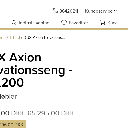
86420211
Kundeservice
Indtast søgning
Favoritter
Kurv
hop
/
Tilbud
/
DUX Axion Elevationsseng - 90x200
X Axion
vationsseng -
x200
øbler
9,00 DKK
65.295,00 DKK
.296,00 DKK