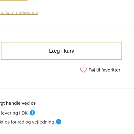
tid kan forekomme
Læg i kurv
Føj til favoritter
ygt handle ved os
 levering i DK
i
kt os for råd og vejledning
i