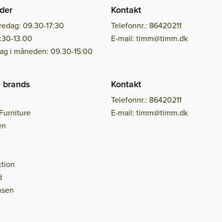
der
Kontakt
redag: 09.30-17:30
Telefonnr.: 86420211
:30-13.00
E-mail: timm@timm.dk
dag i måneden: 09.30-15:00
 brands
Kontakt
Telefonnr.: 86420211
Furniture
E-mail: timm@timm.dk
en
tion
d
nsen