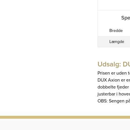
Spe
Bredde
Længde
Udsalg: D
Prisen er uden 
DUX Axion er en
dobbelte fjeder 
justerbar i hov
OBS: Sengen på 