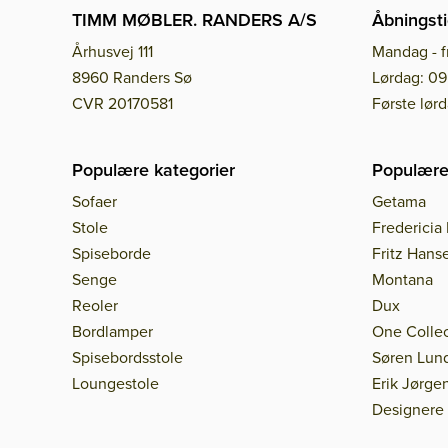
TIMM MØBLER. RANDERS A/S
Åbningsti
Århusvej 111
Mandag - f
8960 Randers Sø
Lørdag: 09
CVR 20170581
Første lør
Populære kategorier
Populære
Sofaer
Getama
Stole
Fredericia 
Spiseborde
Fritz Hans
Senge
Montana
Reoler
Dux
Bordlamper
One Collec
Spisebordsstole
Søren Lun
Loungestole
Erik Jørge
Designere