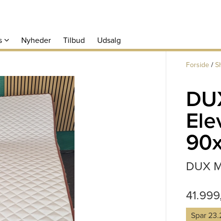
s
Nyheder
Tilbud
Udsalg
Forside
/
S
DU
Ele
90
DUX M
41.99
Spar 23