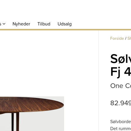
s
Nyheder
Tilbud
Udsalg
Forside
/
S
Søl
Fj 
One Co
82.94
Sølvbordet
Det rumme