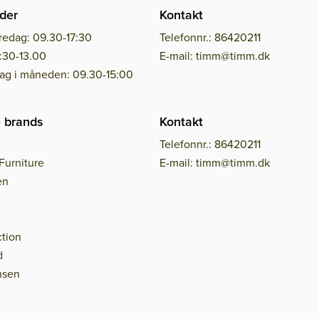
der
Kontakt
redag: 09.30-17:30
Telefonnr.: 86420211
:30-13.00
E-mail: timm@timm.dk
dag i måneden: 09.30-15:00
 brands
Kontakt
Telefonnr.: 86420211
Furniture
E-mail: timm@timm.dk
en
tion
d
nsen