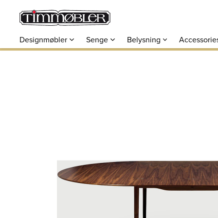
Designmøbler
Senge
Belysning
Accessorie