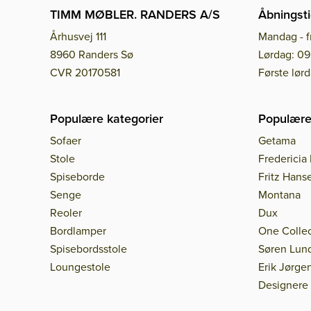
TIMM MØBLER. RANDERS A/S
Åbningsti
Århusvej 111
Mandag - f
8960 Randers Sø
Lørdag: 09
CVR 20170581
Første lør
Populære kategorier
Populære
Sofaer
Getama
Stole
Fredericia 
Spiseborde
Fritz Hans
Senge
Montana
Reoler
Dux
Bordlamper
One Collec
Spisebordsstole
Søren Lun
Loungestole
Erik Jørge
Designere