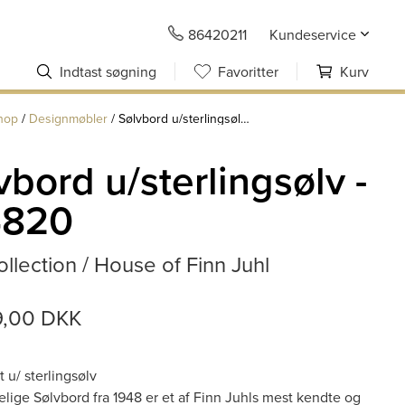
86420211
Kundeservice
Indtast søgning
Favoritter
Kurv
hop
/
Designmøbler
/
Sølvbord u/sterlingsølv - Fj 4820
vbord u/sterlingsølv -
4820
llection / House of Finn Juhl
9,00 DKK
 u/ sterlingsølv
lige Sølvbord fra 1948 er et af Finn Juhls mest kendte og