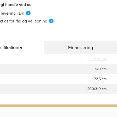
ygt handle ved os
 levering i DK
i
kt os for råd og vejledning
i
cifikationer
Finansiering
Finn Juhl
140 cm
72,5 cm
200/310 cm