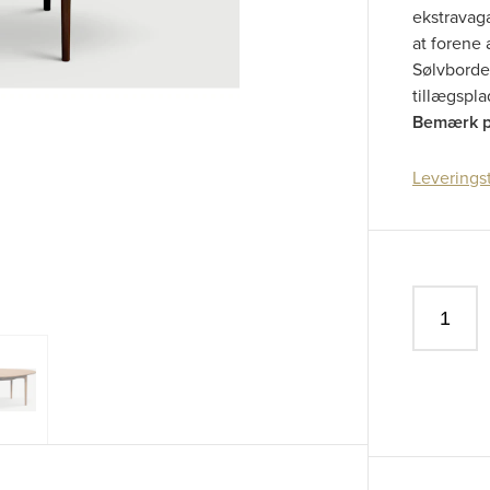
ekstravag
at forene
Sølvbordet
tillægspl
Bemærk pr
Leverings