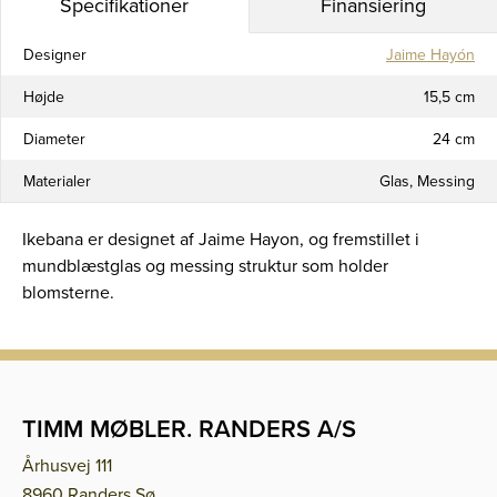
Specifikationer
Finansiering
Designer
Jaime Hayón
Højde
15,5 cm
Diameter
24 cm
Materialer
Glas, Messing
Ikebana er designet af Jaime Hayon, og fremstillet i
mundblæstglas og messing struktur som holder
blomsterne.
TIMM MØBLER. RANDERS A/S
Århusvej 111
8960 Randers Sø