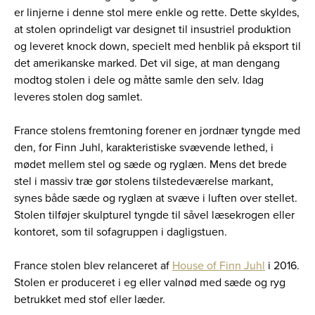
er linjerne i denne stol mere enkle og rette. Dette skyldes,
at stolen oprindeligt var designet til insustriel produktion
og leveret knock down, specielt med henblik på eksport til
det amerikanske marked. Det vil sige, at man dengang
modtog stolen i dele og måtte samle den selv. Idag
leveres stolen dog samlet.
France stolens fremtoning forener en jordnær tyngde med
den, for Finn Juhl, karakteristiske svævende lethed, i
mødet mellem stel og sæde og ryglæn. Mens det brede
stel i massiv træ gør stolens tilstedeværelse markant,
synes både sæde og ryglæn at svæve i luften over stellet.
Stolen tilføjer skulpturel tyngde til såvel læsekrogen eller
kontoret, som til sofagruppen i dagligstuen.
France stolen blev relanceret af
House of Finn Juhl
i 2016.
Stolen er produceret i eg eller valnød med sæde og ryg
betrukket med stof eller læder.