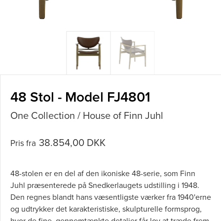
48 Stol - Model FJ4801
One Collection / House of Finn Juhl
38.854,00 DKK
Pris fra
48-stolen er en del af den ikoniske 48-serie, som Finn
Juhl præsenterede på Snedkerlaugets udstilling i 1948.
Den regnes blandt hans væsentligste værker fra 1940'erne
og udtrykker det karakteristiske, skulpturelle formsprog,
hvor de fine, gennemtænkte detaljer får lov at træde frem.