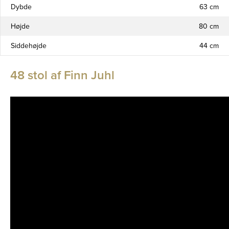
Dybde
63 cm
Højde
80 cm
Siddehøjde
44 cm
48 stol af Finn Juhl