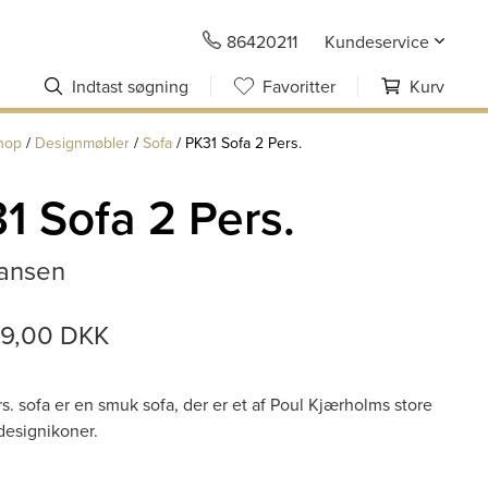
86420211
Kundeservice
Indtast søgning
Favoritter
Kurv
hop
/
Designmøbler
/
Sofa
/
PK31 Sofa 2 Pers.
1 Sofa 2 Pers.
Hansen
99,00 DKK
s. sofa er en smuk sofa, der er et af Poul Kjærholms store
esignikoner.