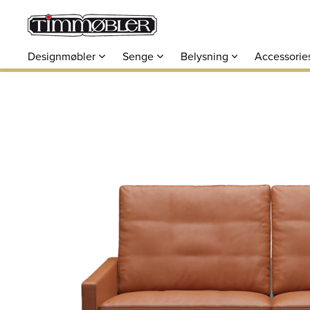
Designmøbler
Senge
Belysning
Accessorie