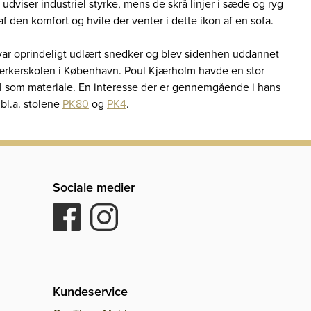
t udviser industriel styrke, mens de skrå linjer i sæde og ryg
 af den komfort og hvile der venter i dette ikon af en sofa.
ar oprindeligt udlært snedker og blev sidenhen uddannet
ærkerskolen i København. Poul Kjærholm havde en stor
tål som materiale. En interesse der er gennemgående i hans
bl.a. stolene
PK80
og
PK4
.
Sociale medier
Kundeservice