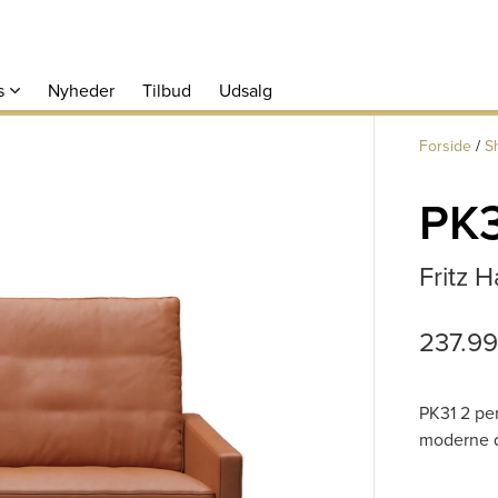
s
Nyheder
Tilbud
Udsalg
Forside
/
S
PK3
Fritz 
237.9
PK31 2 per
moderne d