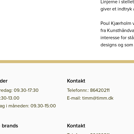
Linjerne i stelle
giver et indtryk
Poul Kjærholm v
fra Kunsthåndv
interesse for s
designs og som 
der
Kontakt
redag: 09.30-17:30
Telefonnr.: 86420211
:30-13.00
E-mail: timm@timm.dk
dag i måneden: 09.30-15:00
 brands
Kontakt