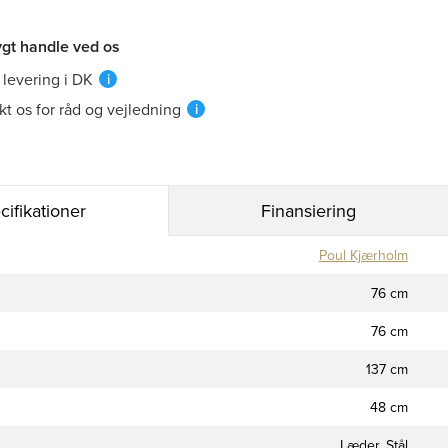
ygt handle ved os
 levering i DK
i
kt os for råd og vejledning
i
cifikationer
Finansiering
Poul Kjærholm
76 cm
76 cm
137 cm
48 cm
Læder, Stål