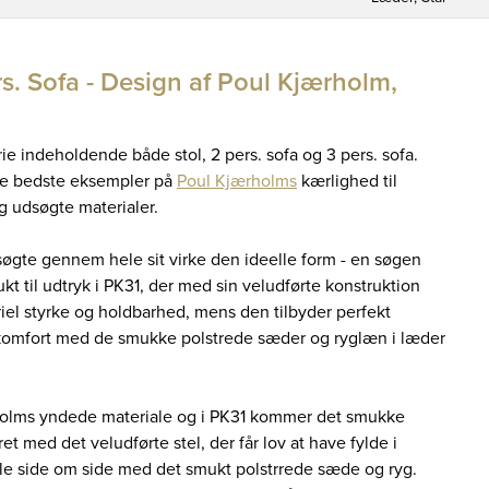
s. Sofa - Design af Poul Kjærholm,
ie indeholdende både stol, 2 pers. sofa og 3 pers. sofa.
 de bedste eksempler på
Poul Kjærholms
kærlighed til
 udsøgte materialer.
øgte gennem hele sit virke den ideelle form - en søgen
 til udtryk i PK31, der med sin veludførte konstruktion
riel styrke og holdbarhed, mens den tilbyder perfekt
komfort med de smukke polstrede sæder og ryglæn i læder
holms yndede materiale og i PK31 kommer det smukke
 ret med det veludførte stel, der får lov at have fylde i
lle side om side med det smukt polstrrede sæde og ryg.