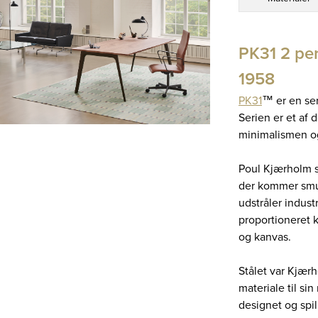
PK31 2 per
1958
PK31
™ er en ser
Serien er et af
minimalismen og
Poul Kjærholm s
der kommer smukt
udstråler indust
proportioneret 
og kanvas.
Stålet var Kjær
materiale til sin
designet og spi