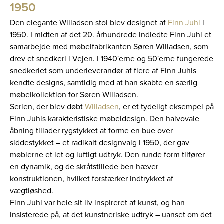
1950
Den elegante Willadsen stol blev designet af
Finn Juhl
i
1950. I midten af det 20. århundrede indledte Finn Juhl et
samarbejde med møbelfabrikanten Søren Willadsen, som
drev et snedkeri i Vejen. I 1940'erne og 50'erne fungerede
snedkeriet som underleverandør af flere af Finn Juhls
kendte designs, samtidig med at han skabte en særlig
møbelkollektion for Søren Willadsen.
Serien, der blev døbt
Willadsen
, er et tydeligt eksempel på
Finn Juhls karakteristiske møbeldesign. Den halvovale
åbning tillader rygstykket at forme en bue over
siddestykket – et radikalt designvalg i 1950, der gav
møblerne et let og luftigt udtryk. Den runde form tilfører
en dynamik, og de skråtstillede ben hæver
konstruktionen, hvilket forstærker indtrykket af
vægtløshed.
Finn Juhl var hele sit liv inspireret af kunst, og han
insisterede på, at det kunstneriske udtryk – uanset om det