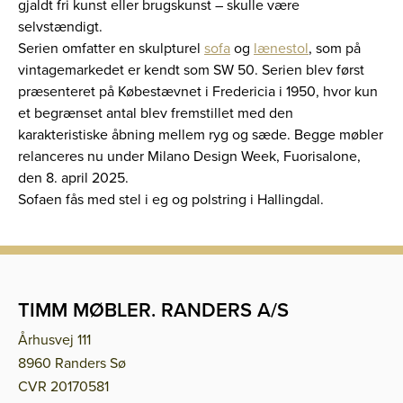
gjaldt fri kunst eller brugskunst – skulle være
selvstændigt.
Serien omfatter en skulpturel
sofa
og
lænestol
, som på
vintagemarkedet er kendt som SW 50. Serien blev først
præsenteret på Købestævnet i Fredericia i 1950, hvor kun
et begrænset antal blev fremstillet med den
karakteristiske åbning mellem ryg og sæde. Begge møbler
relanceres nu under Milano Design Week, Fuorisalone,
den 8. april 2025.
Sofaen fås med stel i eg og polstring i Hallingdal.
TIMM MØBLER. RANDERS A/S
Århusvej 111
8960 Randers Sø
CVR 20170581