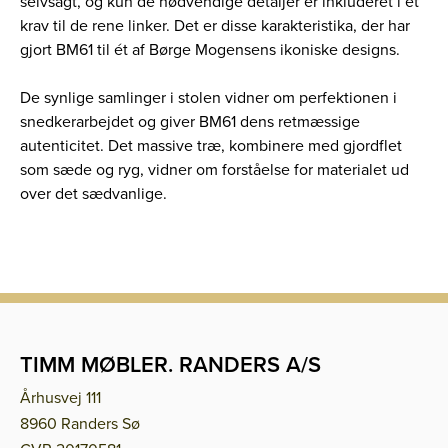
selvsagt, og kun de nødvendige detaljer er inkluderet i et
krav til de rene linker. Det er disse karakteristika, der har
gjort BM61 til ét af Børge Mogensens ikoniske designs.
De synlige samlinger i stolen vidner om perfektionen i
snedkerarbejdet og giver BM61 dens retmæssige
autenticitet. Det massive træ, kombinere med gjordflet
som sæde og ryg, vidner om forståelse for materialet ud
over det sædvanlige.
TIMM MØBLER. RANDERS A/S
Århusvej 111
8960 Randers Sø