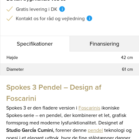
Gratis levering i DK
i
Kontakt os for råd og vejledning
i
Specifikationer
Finansiering
Højde
42 cm
Diameter
61 cm
Spokes 3 Pendel – Design af
Foscarini
Spokes 3 er den fladere version i
Foscarinis
ikoniske
Spokes-serie – en pendel, der kombinerer et let, grafisk
formsprog med moderne lysfunktionalitet. Designet af
Studio García Cumini,
forener denne
pendel
teknologi og
poesi i et elegant udtryk, hvor de fine stålstænger danner