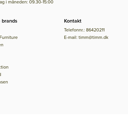
dag i måneden: 09.30-15:00
 brands
Kontakt
Telefonnr.: 86420211
Furniture
E-mail: timm@timm.dk
en
tion
d
nsen