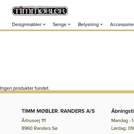
Designmøbler
Senge
Belysning
Accessorie
Ingen produkter fundet.
TIMM MØBLER. RANDERS A/S
Åbningsti
Århusvej 111
Mandag - f
8960 Randers Sø
Lørdag: 09