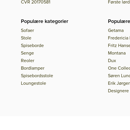
CVR 20170581
Første lør
Populære kategorier
Populære
Sofaer
Getama
Stole
Fredericia 
Spiseborde
Fritz Hans
Senge
Montana
Reoler
Dux
Bordlamper
One Collec
Spisebordsstole
Søren Lun
Loungestole
Erik Jørge
Designere