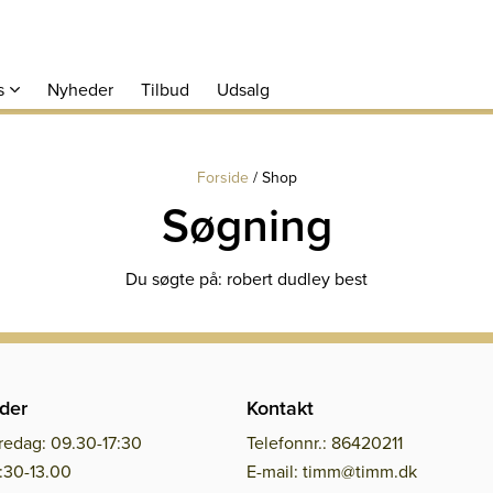
s
Nyheder
Tilbud
Udsalg
Forside
/
Shop
Søgning
Du søgte på: robert dudley best
der
Kontakt
redag: 09.30-17:30
Telefonnr.: 86420211
:30-13.00
E-mail: timm@timm.dk